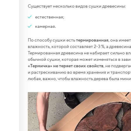
Существует несколько видов сушки древесины:
вый
од
естественная;
камерная.
м,
боты с
По способу сушки есть
термированная
, она имее
влажность, которой составляет 2-3 %, а древесин
борный
Термированная древесина не набирает сильно вл
тборд)
обычной сушки, которая может изменяться в зав
«Термичка» не теряет своих свойств
, не подвер
и растрескиванию во время хранения и транспорт
любая, важно, чтобы влажность дерева была мин
да),
олдов