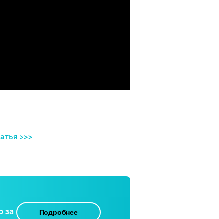
атья >>>
о за
Подробнее