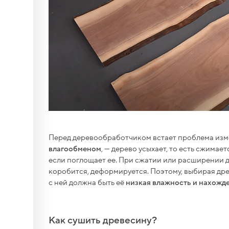
тборд)
лд...
тборд)
да),
тборд)
овые
тборд)
Перед деревообработчиком встает проблема изм
..
ное,
влагообменом
, — дерево усыхает, то есть сжимаетс
если поглощает ее. При сжатии или расширении 
новые
коробится, деформируется. Поэтому, выбирая дре
ения
с ней должна быть её
низкая влажность и нахожд
...
я с
Как сушить древесину?