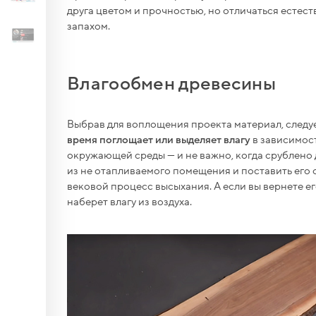
+
друга цветом и прочностью, но отличаться естес
см)...
запахом.
вки
ерной
я с
ешниц
Влагообмен древесины
а
ля
х
Выбрав для воплощения проекта материал, следуе
tra
.
время поглощает или выделяет влагу
в зависимос
рм,
окружающей среды — и не важно, когда срублено 
м...
из не отапливаемого помещения и поставить его 
тборд)
ля
вековой процесс высыхания. А если вы вернете ег
наберет влагу из воздуха.
мной
да) с
тборд)
я)
тборд)