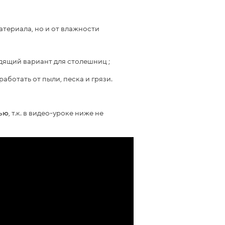
атериала, но и от влажности
дящий вариант для столешниц ;
ботать от пыли, песка и грязи.
тью
, т.к. в видео-уроке ниже не