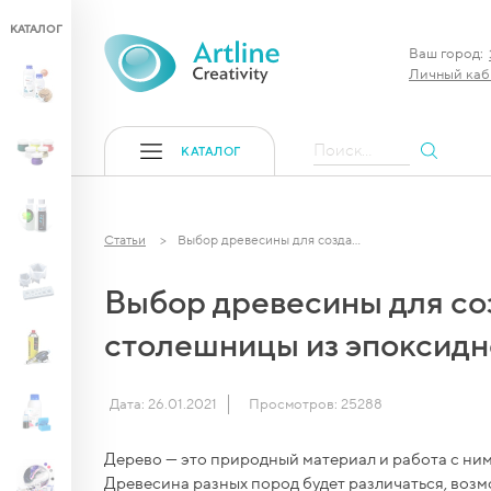
КАТАЛОГ
Ваш город:
Личный каб
 Art)
смолы
борный
)...
Поиск...
КАТАЛОГ
" для
сидной
лой (3
Статьи
Выбор древесины для созда...
de"
e Poly
4 шт,
Выбор древесины для со
идной
столешницы из эпоксид
екта
льная
игом...
 для
Дата: 26.01.2021
Просмотров: 25288
e
фракция
новые
ные (до
вания
Дерево — это природный материал и работа с ним
—
Древесина разных пород будет различаться, возмо