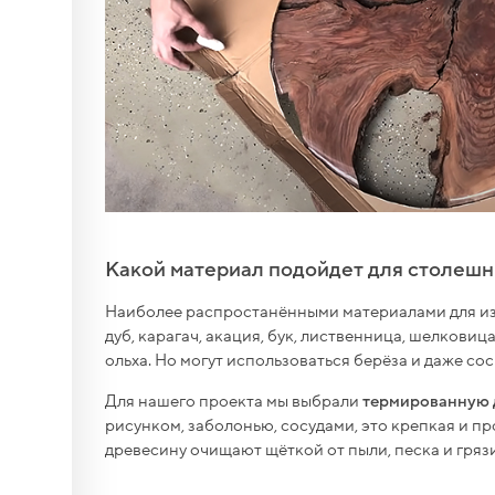
овых
орм,
Какой материал подойдет для столеш
-30 мм,
Наиболее распростанёнными материалами для из
дуб, карагач, акация, бук, лиственница, шелковица,
ольха. Но могут использоваться берёза и даже сос
ый
Для нашего проекта мы выбрали
термированную 
рисунком, заболонью, сосудами, это крепкая и п
древесину очищают щёткой от пыли, песка и грязи
 (6