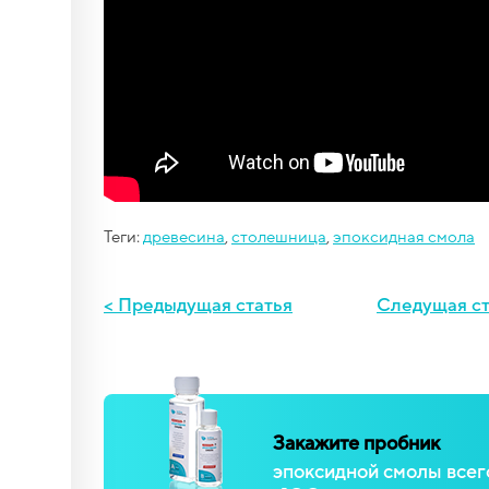
Теги:
древесина
,
столешница
,
эпоксидная смола
< Предыдущая статья
Следущая ст
Закажите пробник
эпоксидной смолы всег