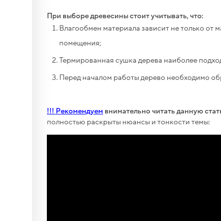
При выборе древесины стоит учитывать, что:
Влагообмен материала зависит не только от м
помещения;
ды...
Термированная сушка дерева наиболее подхо
Перед началом работы дерево необходимо обра
новый
!!! Рекомендуем
внимательно читать данную ста
полностью раскрыты нюансы и тонкости темы: