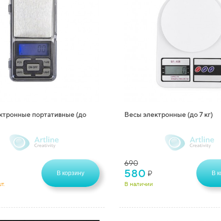
ктронные портативные (до
Весы электронные (до 7 кг)
690
580
₽
В корзину
В к
т.
В наличии