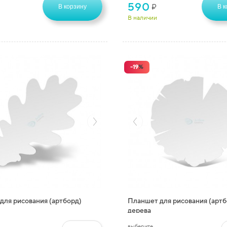
590
₽
В корзину
В к
В наличии
-
19
%
для рисования (артборд)
Планшет для рисования (артб
дерева
выберите