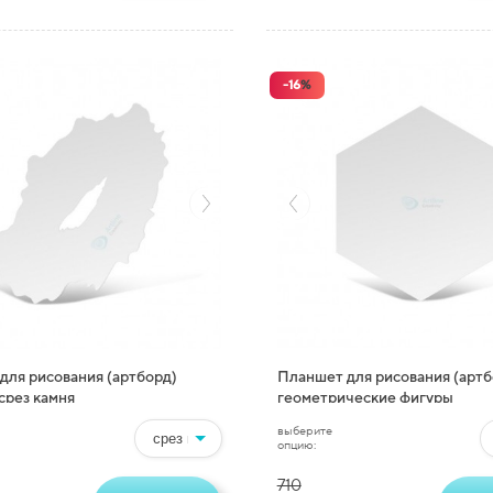
-
16
%
для рисования (артборд)
Планшет для рисования (артб
срез камня
геометрические фигуры
выберите
опцию:
710