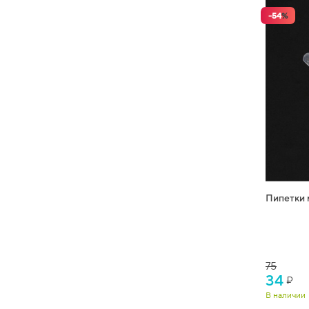
-
54
%
Пипетки 
75
34
₽
В наличии