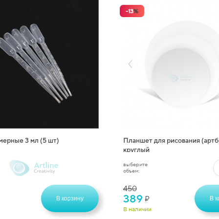
-
13
%
мерные 3 мл (5 шт)
Планшет для рисования (артб
круглый
выберите
объем:
450
389
₽
В корзину
В к
В наличии