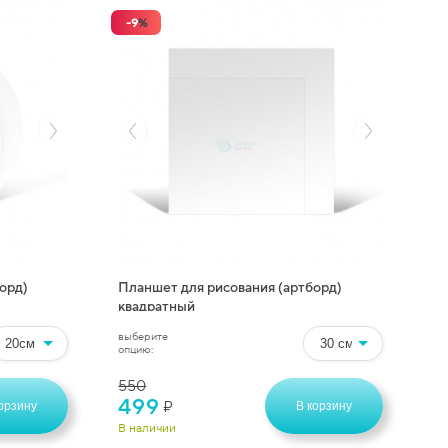
-
9
%
орд)
Планшет для рисования (артборд)
квадратный
выберите
опцию:
550
499
₽
орзину
В корзину
В наличии