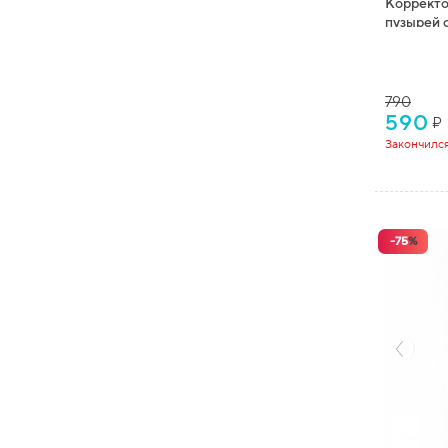
Корректо
пузырей 
смолы Art
790
590
₽
Закончилс
-
75
%