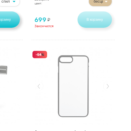
цвет:
699
₽
орзину
В корзину
Закончился
-
54
%