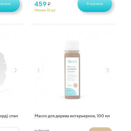
459
₽
орзину
В корзину
Менее 10 шт.
орд) спил
Масло для дерева интерьерное, 100 мл
выберите