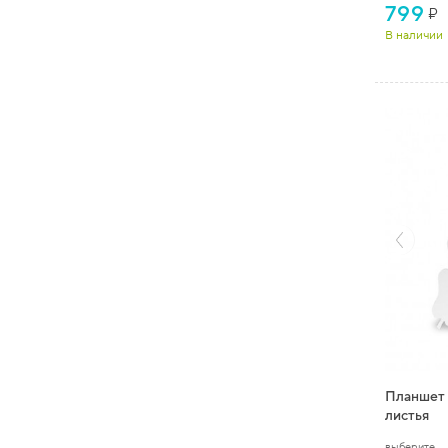
799
₽
В наличии
Планшет 
листья
выберите