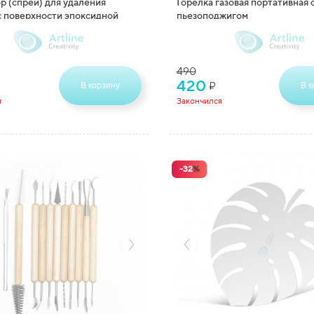
р (спрей) для удаления
Горелка газовая портативная 
с поверхности эпоксидной
пьезоподжигом
line, 270 гр
490
420
₽
В корзину
В к
я
Закончился
-
32
%