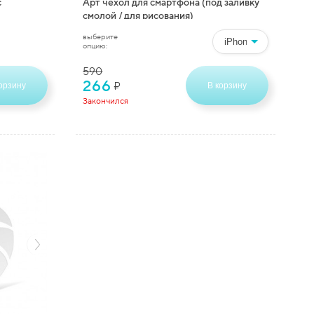
с
Арт чехол для смартфона (под заливку
смолой / для рисования)
выберите
опцию:
590
266
₽
орзину
В корзину
Закончился