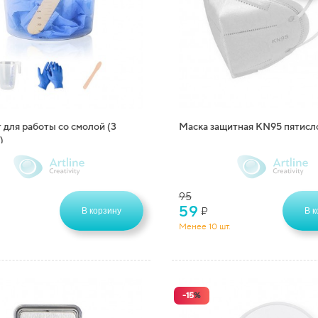
 для работы со смолой (3
Маска защитная KN95 пятисл
)
95
59
₽
В корзину
В к
Менее 10 шт.
-
15
%