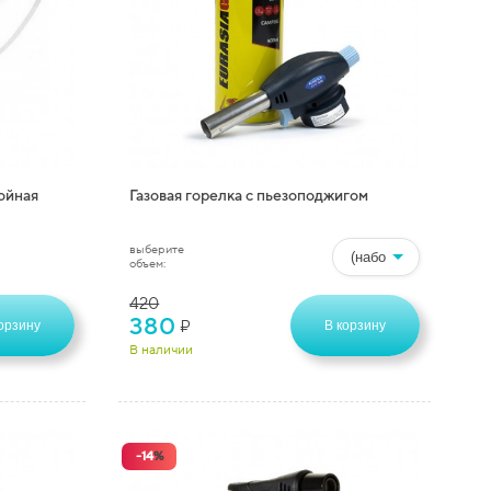
ойная
Газовая горелка с пьезоподжигом
выберите
объем:
420
380
₽
орзину
В корзину
В наличии
-
14
%