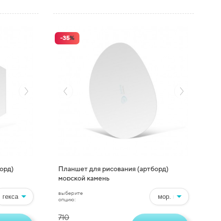
-
35
%
орд)
Планшет для рисования (артборд)
морской камень
выберите
опцию:
710