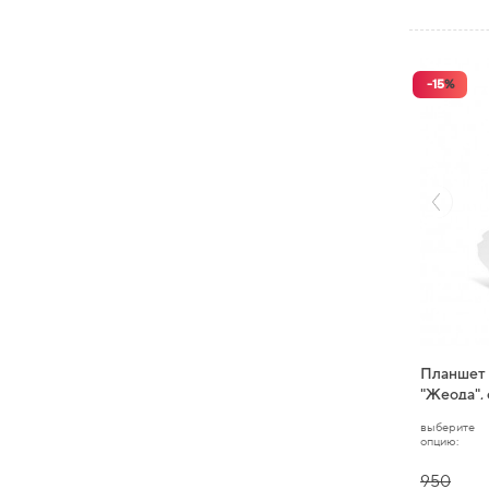
-
15
%
Планшет 
"Жеода", 
выберите
опцию:
950