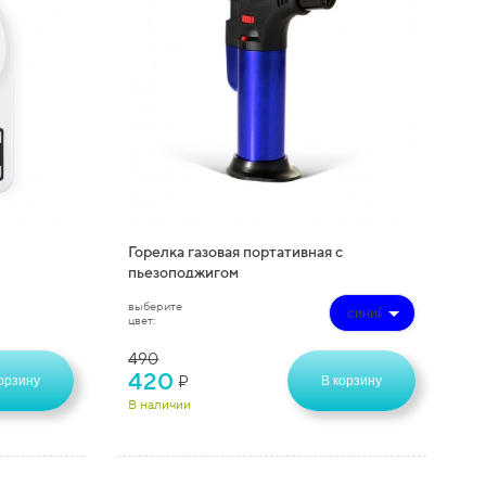
Горелка газовая портативная с
пьезоподжигом
выберите
цвет:
490
420
₽
орзину
В корзину
В наличии