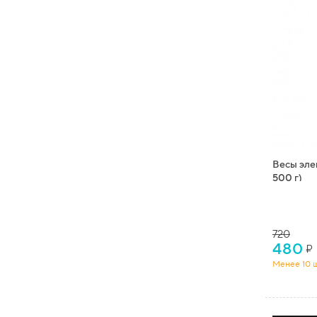
Весы эле
500 г)
720
480
₽
Менее 10 ш