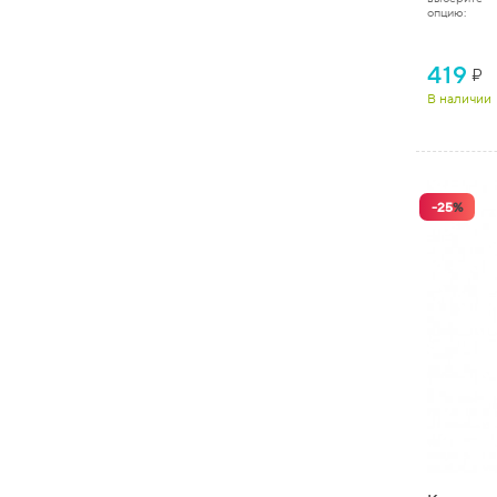
опцию:
419
₽
В наличии
-
25
%