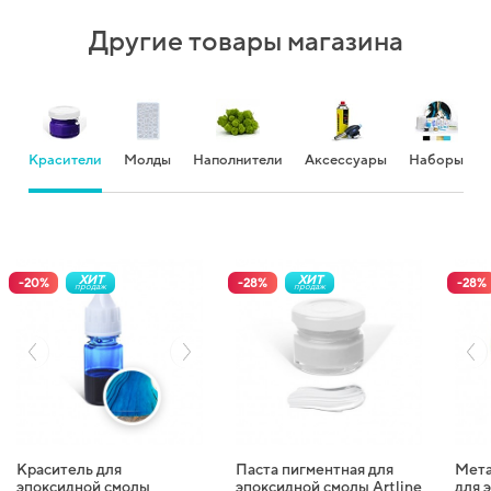
Другие товары магазина
Красители
Молды
Наполнители
Аксессуары
Наборы
ХИТ
ХИТ
-
20
%
-
28
%
-
28
%
продаж
продаж
Краситель для
Паста пигментная для
Мета
эпоксидной смолы
эпоксидной смолы Artline
для 