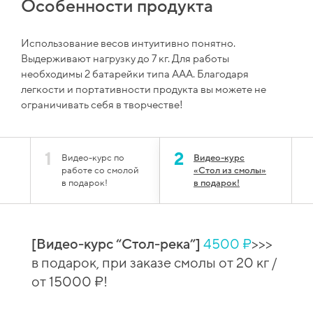
Особенности продукта
Использование весов интуитивно понятно.
Выдерживают нагрузку до 7 кг. Для работы
необходимы 2 батарейки типа AAA. Благодаря
легкости и портативности продукта вы можете не
ограничивать себя в творчестве!
1
2
Видео-курс по
Видео-курс
работе со смолой
«Стол из смолы»
в подарок!
в подарок!
[Видео-курс “Стол-река”]
4500 ₽
>>>
й
[Вид
в подарок, при заказе смолы от 20 кг /
 при
сто
от 15000 ₽!
зака