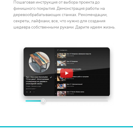
Пошаговая инструкция от выбора проекта до
Видео-
финишного покрытия. Демонстрация работы на
каждая
деревообрабатывающих станках. Рекомендации,
ение
смешив
секреты, лайфхаки, все, что нужно для создания
пузырей
шедевра собственными руками. Дарите идеям жизнь.