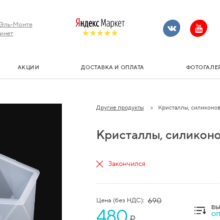
Эль-Монте
инет
АКЦИИ
ДОСТАВКА И ОПЛАТА
ФОТОГАЛЕ
Другие продукты
Кристаллы, силиконовы
Кристаллы, силикон
Закончился
Цена (без НДС):
690
ВЫ
480
ОП
₽