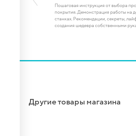
Пошаговая инструкция от выбора пр
покрытия. Демонстрация работы на
станках. Рекомендации, секреты, лайф
м,
создания шедевра собственными рука
вый
...
лд...
Другие товары магазина
новые
4 шт,