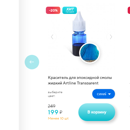
ХИТ
-
20
%
продаж
+
да) с
Краситель для эпоксидной смолы
жидкий Artline Transparent
Colorant (10 мл)
выберите
цвет:
249
199
В корзину
₽
Менее 10 шт.