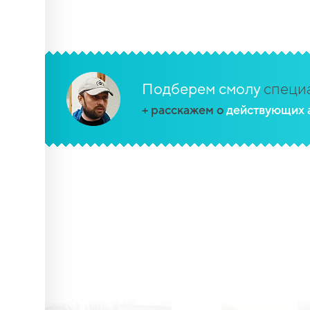
Подберем смолу
специа
+ расскажем о
действующих 