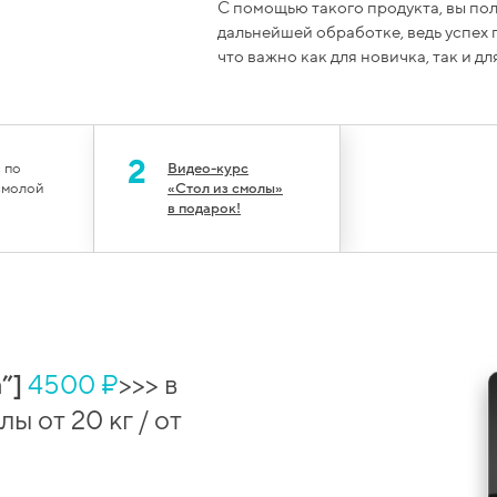
С помощью такого продукта, вы пол
дальнейшей обработке, ведь успех 
что важно как для новичка, так и д
2
 по
Видео-курс
смолой
«Стол из смолы»
в подарок!
”]
4500 ₽
>>> в
ы от 20 кг / от