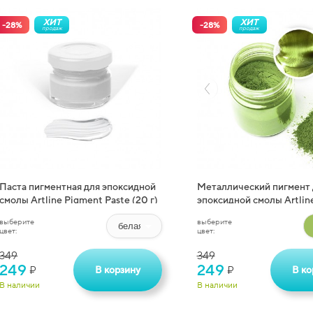
ХИТ
ХИТ
-
28
%
-
28
%
продаж
продаж
Паста пигментная для эпоксидной
Металлический пигмент 
смолы Artline Pigment Paste (20 г)
эпоксидной смолы Artline
Pigment (10 г)
выберите
выберите
цвет:
цвет:
349
349
249
249
В корзину
В ко
₽
₽
В наличии
В наличии