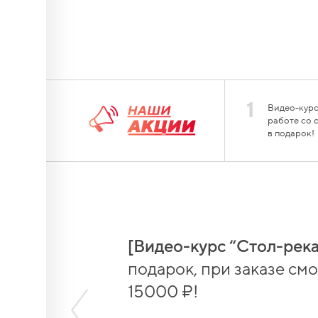
ное,
1
Видео-курс
х
работе со 
я с
в подарок!
рм,
[Видео-курс “Стол-река
борный
подарок, при заказе смол
15000 ₽!
борный