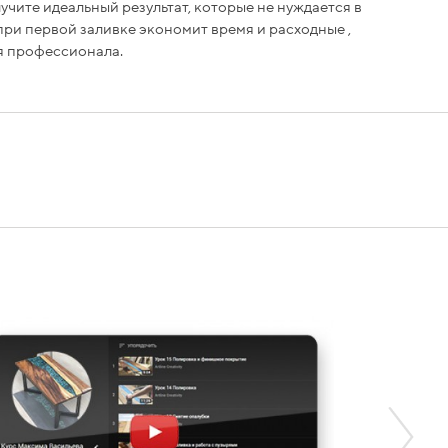
учите идеальный результат, которые не нуждается в
при первой заливке экономит время и расходные ,
ля профессионала.
[Видео-ку
стоимост
заказе лю