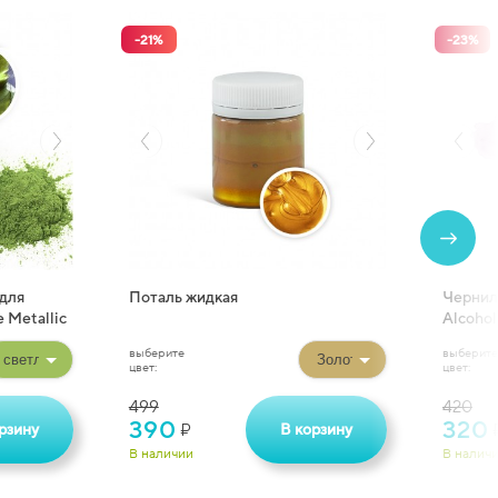
-
21
%
-
23
%
для
Поталь жидкая
Чернил
 Metallic
Alcohol
выберите
выберите
цвет:
цвет:
499
420
390
320
рзину
В корзину
₽
В наличии
В налич