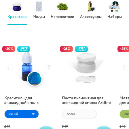
Красители
Молды
Наполнители
Аксессуары
Наборы
ХИТ
ХИТ
-
20
%
-
28
%
-
28
%
продаж
продаж
Краситель для
Паста пигментная для
Мета
эпоксидной смолы
эпоксидной смолы Artline
для 
жидкий Artline
Pigment Paste (20 г)
Artl
Transparent Colorant (10
(10 г
мл)
249
349
349