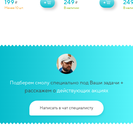
199
249
24
+
+
₽
₽
Менее 10 шт.
В наличии
В нал
+
Подберем смолу
специально под Ваши задачи
расскажем о
действующих акциях
Написать в чат специалисту