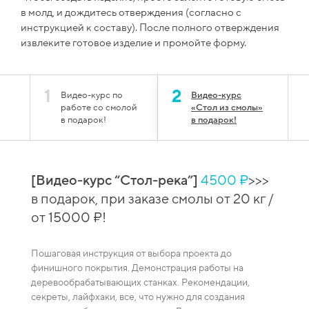
в молд, и дождитесь отверждения (согласно с
инструкцией к составу). После полного отверждения
извлеките готовое изделие и промойте форму.
1
2
Видео-курс по
Видео-курс
работе со смолой
«Стол из смолы»
в подарок!
в подарок!
[Видео-курс “Стол-река”]
4500 ₽
>>>
й
[Вид
в подарок, при заказе смолы от 20 кг /
 при
сто
от 15000 ₽!
зака
Пошаговая инструкция от выбора проекта до
Видео-
финишного покрытия. Демонстрация работы на
каждая
деревообрабатывающих станках. Рекомендации,
ение
смешив
секреты, лайфхаки, все, что нужно для создания
пузырей