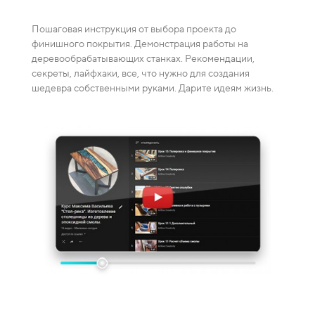
зака
Пошаговая инструкция от выбора проекта до
Видео-
финишного покрытия. Демонстрация работы на
каждая
деревообрабатывающих станках. Рекомендации,
ение
смешив
секреты, лайфхаки, все, что нужно для создания
пузырей
шедевра собственными руками. Дарите идеям жизнь.