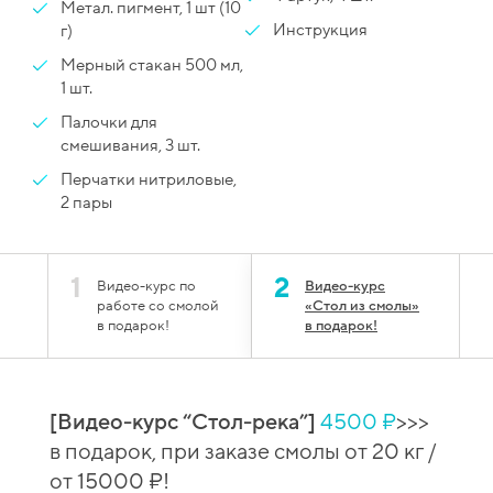
Метал. пигмент, 1 шт (10
Инструкция
г)
Мерный стакан 500 мл,
1 шт.
Палочки для
смешивания, 3 шт.
Перчатки нитриловые,
2 пары
1
2
Видео-курс по
Видео-курс
работе со смолой
«Стол из смолы»
в подарок!
в подарок!
[Видео-курс “Стол-река”]
4500 ₽
>>>
й
[Вид
в подарок, при заказе смолы от 20 кг /
 при
сто
от 15000 ₽!