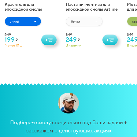
Краситель для
Паста пигментная для
Мета
эпоксидной смолы
эпоксидной смолы Artline
для 
жидкий Artline
Pigment Paste (20 г)
Artl
Transparent Colorant (10
(10 г
мл)
249
349
349
199
249
24
+
+
₽
₽
Менее 10 шт.
В наличии
В нал
+
Подберем смолу
специально под Ваши задачи
расскажем о
действующих акциях