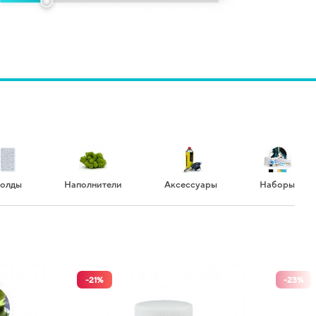
олды
Наполнители
Аксессуары
Наборы
-
21
%
-
23
%