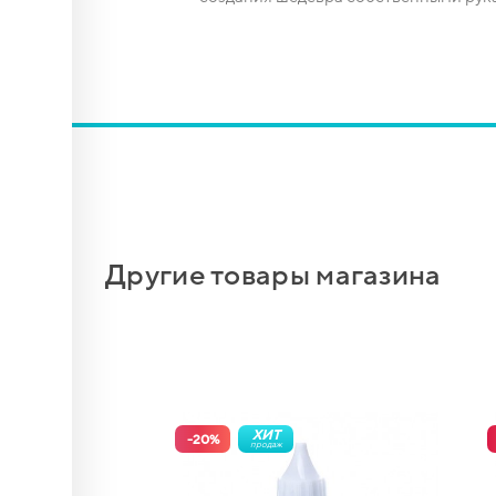
Другие товары магазина
ХИТ
-
20
%
продаж