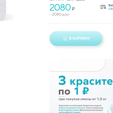
2080
ВЫ
₽
ОБ
~
2080
р/кг
В КОРЗИНУ