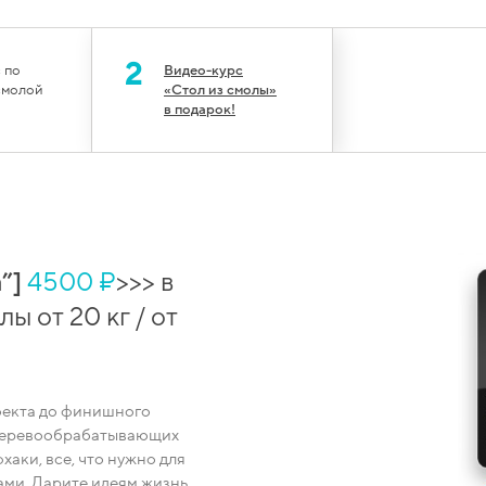
2
 по
Видео-курс
смолой
«Стол из смолы»
в подарок!
”]
4500 ₽
>>> в
ы от 20 кг / от
оекта до финишного
 деревообрабатывающих
хаки, все, что нужно для
ми. Дарите идеям жизнь.