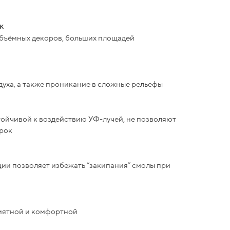
к
объёмных декоров, больших площадей
духа, а также проникание в сложные рельефы
тойчивой к воздействию УФ-лучей, не позволяют
рок
ии позволяет избежать “закипания” смолы при
риятной и комфортной