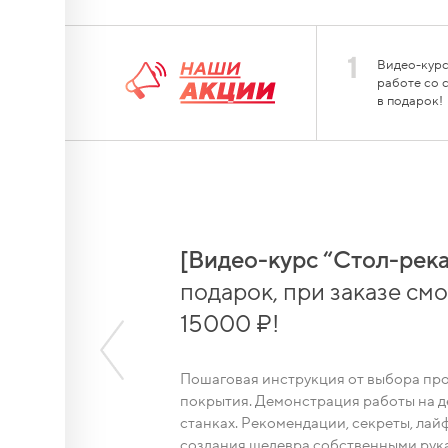
1
Видео-курс
работе со 
в подарок!
[Видео-курс “Стол-река
подарок, при заказе смол
15000 ₽!
Пошаговая инструкция от выбора пр
покрытия. Демонстрация работы на
станках. Рекомендации, секреты, лайф
создания шедевра собственными рука