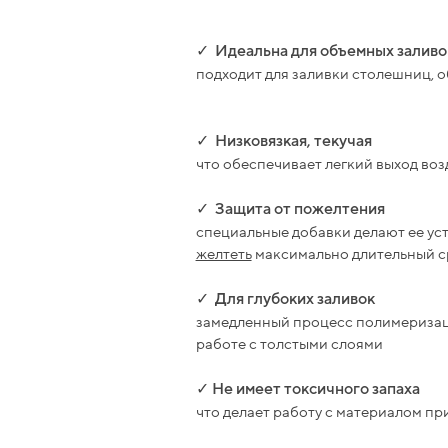
✓
Идеальна для объемных заливо
подходит для заливки столешниц, 
✓
Низковязкая, текучая
что обеспечивает легкий выход воз
✓
Защита от пожелтения
специальные добавки делают ее ус
желтеть
максимально длительный с
✓
Для глубоких заливок
замедленный процесс полимеризац
работе с толстыми слоями
✓
Не имеет токсичного запаха
что делает работу с материалом п