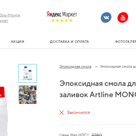
Эль-Монте
инет
АКЦИИ
ДОСТАВКА И ОПЛАТА
ФОТОГАЛЕ
Эпоксидная смола
Эпоксидная смола для
Эпоксидная смола д
заливок Artline MON
Закончился
Цена (без НДС):
3280