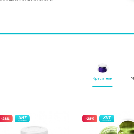
Красители
М
ХИТ
ХИТ
-
28
%
-
28
%
продаж
продаж