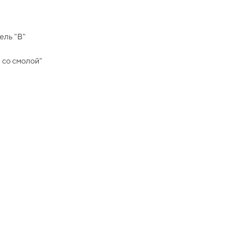
ель "B"
 со смолой"