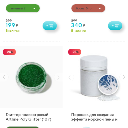
299
399
199
340
₽
₽
+
+
В наличии
В наличии
-
24
%
-
25
%
Глиттер полиэстровый
Порошок для создания
Artline Poly Glitter (10 г)
эффекта морской пены и
снега Artline Foam-effect