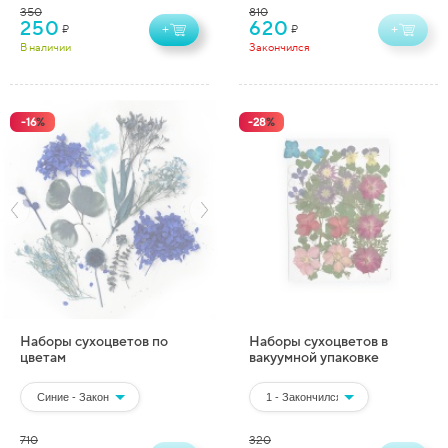
350
810
250
620
₽
₽
+
+
В наличии
Закончился
-
16
%
-
28
%
Наборы сухоцветов по
Наборы сухоцветов в
цветам
вакуумной упаковке
710
320