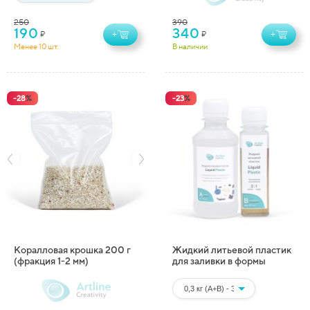
250
390
190
340
₽
₽
+
+
Менее 10 шт.
В наличии
-
28
%
-
23
%
Коралловая крошка 200 г
Жидкий литьевой пластик
(фракция 1-2 мм)
для заливки в формы
Artline Liquid Plastic