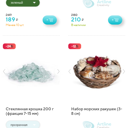
(30 г)
249
280
189
210
₽
₽
+
+
Менее 10 шт.
В наличии
-
24
%
-
12
%
Стеклянная крошка 200 г
Набор морских ракушек (3-
(фракция 7-15 мм)
8 см)