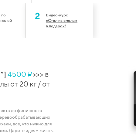
2
 по
Видео-курс
смолой
«Стол из смолы»
в подарок!
”]
4500 ₽
>>> в
ы от 20 кг / от
оекта до финишного
 деревообрабатывающих
хаки, все, что нужно для
ми. Дарите идеям жизнь.