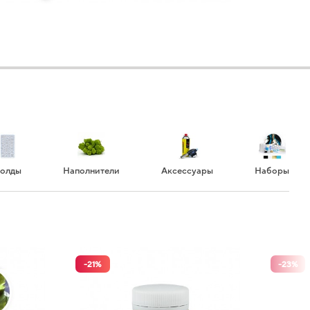
олды
Наполнители
Аксессуары
Наборы
-
21
%
-
23
%