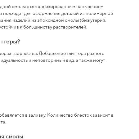
идной смолы с металлизированным напылением
и подходят для оформления деталей из полимерной
вания изделий из эпоксидной смолы (бижутерия,
устойчив к большинству растворителей.
иттеры?
ерах творчества. Добавление глиттера разного
идуальность и неповторимый вид, а также могут
обавляется в заливку. Количество блесток зависит в
ата.
ля смолы