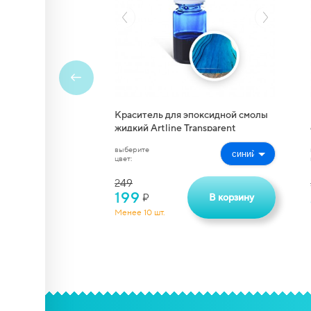
Краситель для эпоксидной смолы
жидкий Artline Transparent
Colorant (10 мл)
выберите
цвет:
249
199
В корзину
₽
Менее 10 шт.