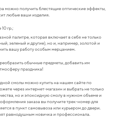
ра можно получить блестящие оптические эффекты,
сит любые ваши изделия.
10 гр.;
зной палитре, которая включает в себя не только
ый, зеленый и другие), но и, например, золотой и
нить вашу работу особым мерцанием.
преобразить обычные предметы, добавить им
атмосферу праздника!
дной смолы можно купить на нашем сайте по
можете через интернет-магазин и выбрать не только
чества, но и эпоксидную смолу в нужном объеме и
 оформления заказа вы получите трек-номер для
ется в пункт самовывоза или курьером до двери.
вят равнодушным новичка и профессионала.