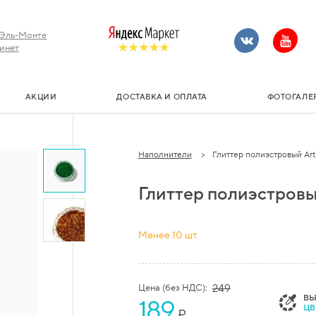
Эль-Монте
инет
АКЦИИ
ДОСТАВКА И ОПЛАТА
ФОТОГАЛЕ
Наполнители
Глиттер полиэстровый Artl.
Глиттер полиэстровый A
Менее 10 шт.
Цена (без НДС):
249
ВЫ
189
ЦВ
₽