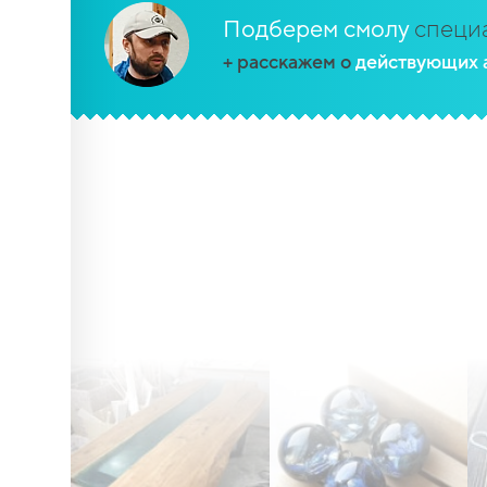
Подберем смолу
специа
+ расскажем о
действующих 