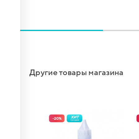
ды...
новый
Другие товары магазина
ХИТ
-
20
%
продаж