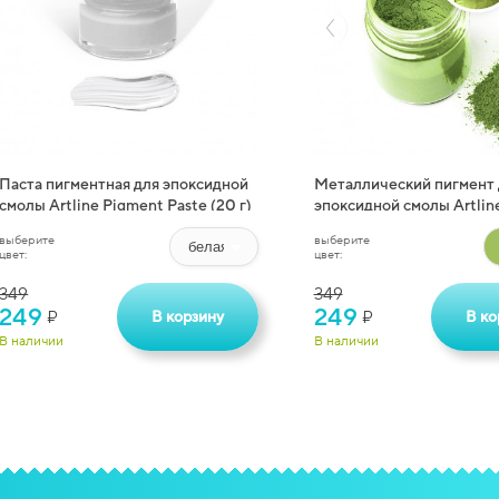
Паста пигментная для эпоксидной
Металлический пигмент 
смолы Artline Pigment Paste (20 г)
эпоксидной смолы Artline
Pigment (10 г)
выберите
выберите
цвет:
цвет:
349
349
249
249
В корзину
В ко
₽
₽
В наличии
В наличии