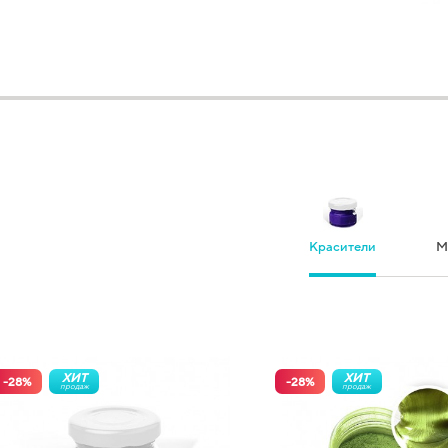
Красители
М
ХИТ
ХИТ
-
28
%
-
28
%
продаж
продаж