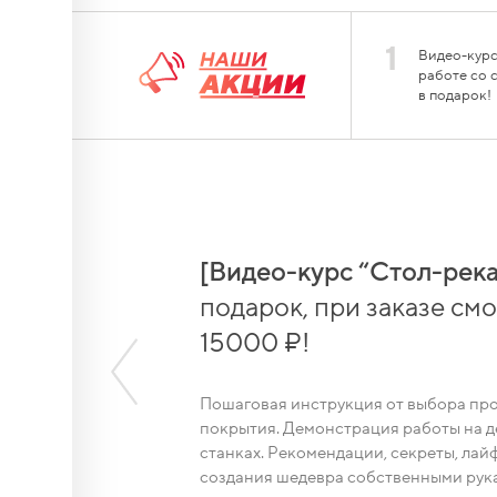
1
Видео-курс
работе со 
в подарок!
овых
орм,
[Видео-курс “Стол-река
подарок, при заказе смол
-30 мм,
15000 ₽!
ый
Пошаговая инструкция от выбора пр
покрытия. Демонстрация работы на
станках. Рекомендации, секреты, лайф
 (6
создания шедевра собственными рука