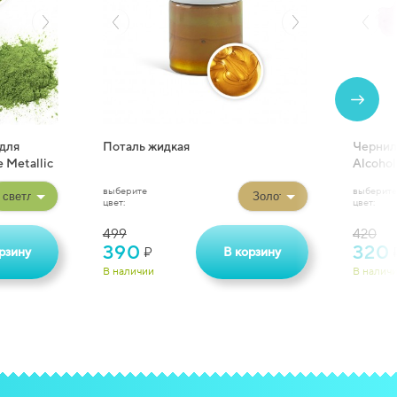
для
Поталь жидкая
Чернил
 Metallic
Alcohol
выберите
выберите
цвет:
цвет:
499
420
390
320
рзину
В корзину
₽
В наличии
В налич