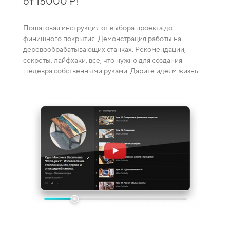
от 15000 ₽!
зака
Пошаговая инструкция от выбора проекта до
Видео-
финишного покрытия. Демонстрация работы на
каждая
деревообрабатывающих станках. Рекомендации,
ение
смешив
секреты, лайфхаки, все, что нужно для создания
пузырей
шедевра собственными руками. Дарите идеям жизнь.