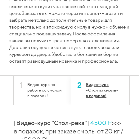
смолы можно купить на нашем сайте по выгодной
цене. Заказать вы можете через интернет-магазин и
выбрать не только дополнительные товары для
творчества, но и эпоксидную смолу в нужном объеме и
специально под вашу задачу. После оформления
заказа вы получите трек-номер для отслеживания.
Доставка осуществляется в пункт самовывоза или
курьером до двери. Удобство и больший выбор не
оставят равнодушным новичка и профессионала.
1
2
Видео-курс по
Видео-курс
работе со смолой
«Стол из смолы»
в подарок!
в подарок!
[Видео-курс “Стол-река”]
4500 ₽
>>>
й
[Вид
в подарок, при заказе смолы от 20 кг /
 при
сто