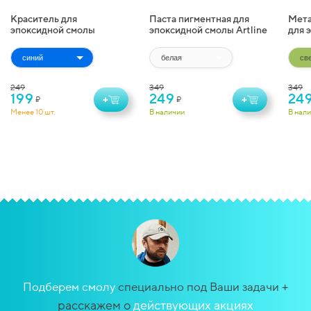
Краситель для
Паста пигментная для
Мета
эпоксидной смолы
эпоксидной смолы Artline
для 
жидкий Artline
Pigment Paste (20 г)
Artl
Transparent Colorant (10
(10 г
мл)
249
349
349
199
249
24
+
+
₽
₽
Менее 10 шт.
В наличии
В нал
+
Подберем смолу
специально под Ваши задачи
расскажем о
действующих акциях