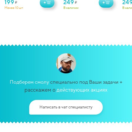
199
249
24
+
+
₽
₽
Менее 10 шт.
В наличии
В нал
+
Подберем смолу
специально под Ваши задачи
расскажем о
действующих акциях
Написать в чат специалисту