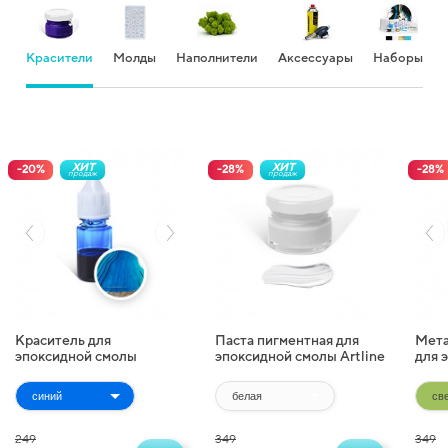
Красители
Молды
Наполнители
Аксессуары
Наборы
ХИТ
ХИТ
-
20
%
-
28
%
-
28
%
продаж
продаж
Краситель для
Паста пигментная для
Мета
эпоксидной смолы
эпоксидной смолы Artline
для 
жидкий Artline
Pigment Paste (20 г)
Artl
Transparent Colorant (10
(10 г
мл)
249
349
349