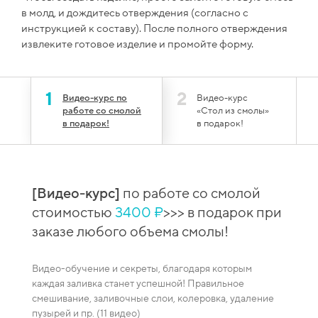
в молд, и дождитесь отверждения (согласно с
инструкцией к составу). После полного отверждения
извлеките готовое изделие и промойте форму.
1
2
Видео-курс по
Видео-курс
работе со смолой
«Стол из смолы»
в подарок!
в подарок!
₽
>>>
[Видео-курс]
по работе со смолой
 кг /
стоимостью
3400 ₽
>>> в подарок при
заказе любого объема смолы!
Видео-обучение и секреты, благодаря которым
каждая заливка станет успешной! Правильное
,
смешивание, заливочные слои, колеровка, удаление
пузырей и пр. (11 видео)