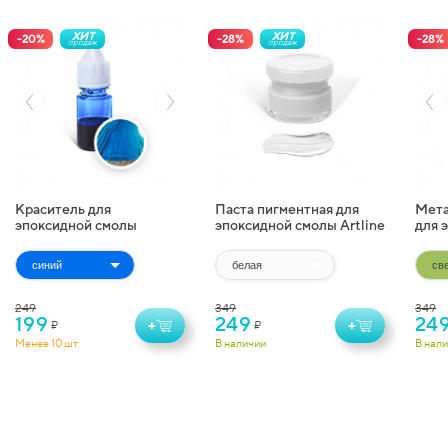
ХИТ
ХИТ
-
20
%
-
28
%
-
28
%
продаж
продаж
Краситель для
Паста пигментная для
Мета
эпоксидной смолы
эпоксидной смолы Artline
для 
жидкий Artline
Pigment Paste (20 г)
Artl
Transparent Colorant (10
(10 г
мл)
249
349
349
199
249
24
+
+
₽
₽
Менее 10 шт.
В наличии
В нал