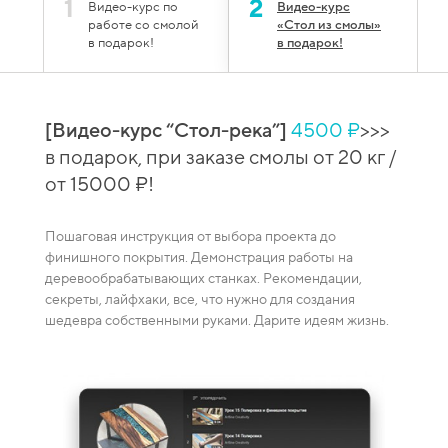
1
2
Видео-курс по
Видео-курс
работе со смолой
«Стол из смолы»
в подарок!
в подарок!
[Видео-курс “Стол-река”]
4500 ₽
>>>
й
[Вид
в подарок, при заказе смолы от 20 кг /
 при
сто
от 15000 ₽!
зака
Пошаговая инструкция от выбора проекта до
Видео-
финишного покрытия. Демонстрация работы на
каждая
деревообрабатывающих станках. Рекомендации,
ение
смешив
секреты, лайфхаки, все, что нужно для создания
пузырей
шедевра собственными руками. Дарите идеям жизнь.