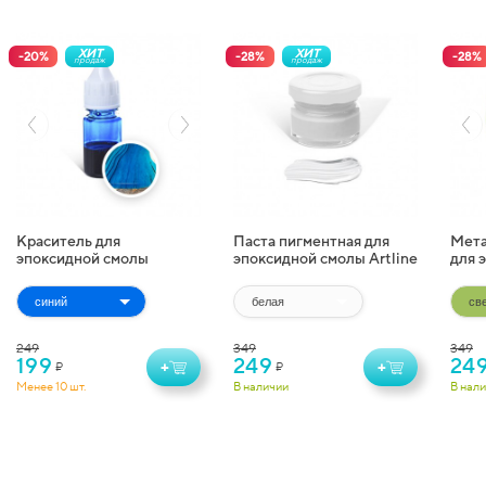
ХИТ
ХИТ
-
20
%
-
28
%
-
28
%
продаж
продаж
Краситель для
Паста пигментная для
Мета
эпоксидной смолы
эпоксидной смолы Artline
для 
жидкий Artline
Pigment Paste (20 г)
Artl
Transparent Colorant (10
(10 г
мл)
249
349
349
199
249
24
+
+
₽
₽
Менее 10 шт.
В наличии
В нал