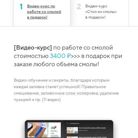
1
2
Видео-курс по
Видео-курс
работе со смолой
«Стол из смолы»
в подарок!
в подарок!
₽
>>>
[Видео-курс]
по работе со смолой
 кг /
стоимостью
3400 ₽
>>> в подарок при
заказе любого объема смолы!
Видео-обучение и секреты, благодаря которым
каждая заливка станет успешной! Правильное
,
смешивание, заливочные слои, колеровка, удаление
пузырей и пр. (11 видео)
изнь.