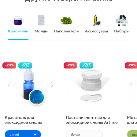
Красители
Молды
Наполнители
Аксессуары
Наборы
ХИТ
ХИТ
-
20
%
-
28
%
-
28
%
продаж
продаж
Краситель для
Паста пигментная для
Мета
эпоксидной смолы
эпоксидной смолы Artline
для 
жидкий Artline
Pigment Paste (20 г)
Artl
Transparent Colorant (10
(10 г