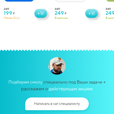
мл)
249
349
349
199
249
24
+
+
₽
₽
Менее 10 шт.
В наличии
В нал
+
Подберем смолу
специально под Ваши задачи
расскажем о
действующих акциях
Написать в чат специалисту