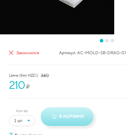
Закончился
Артикул:
AC-MOLD-SB-DRAG-01
Цена (без НДС):
340
210
₽
Кол-во
В КОРЗИНУ