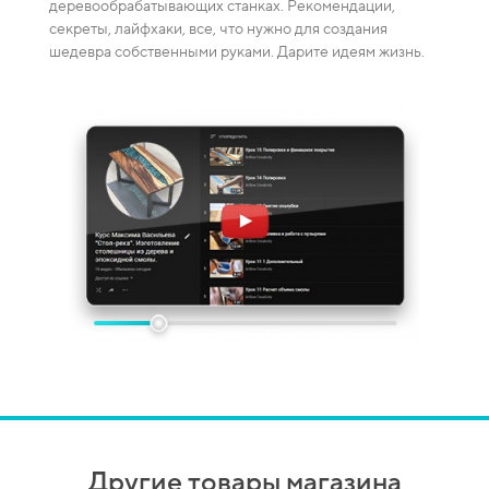
деревообрабатывающих станках. Рекомендации,
ение
смешив
секреты, лайфхаки, все, что нужно для создания
пузырей
шедевра собственными руками. Дарите идеям жизнь.
Другие товары магазина