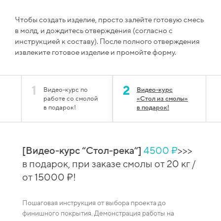
Чтобы создать изделие, просто залейте готовую смесь
в молд, и дождитесь отверждения (согласно с
инструкцией к составу). После полного отверждения
извлеките готовое изделие и промойте форму.
1
2
Видео-курс по
Видео-курс
работе со смолой
«Стол из смолы»
в подарок!
в подарок!
[Видео-курс “Стол-река”]
4500 ₽
>>>
й
[Вид
в подарок, при заказе смолы от 20 кг /
 при
сто
от 15000 ₽!
зака
Пошаговая инструкция от выбора проекта до
Видео-
финишного покрытия. Демонстрация работы на
каждая