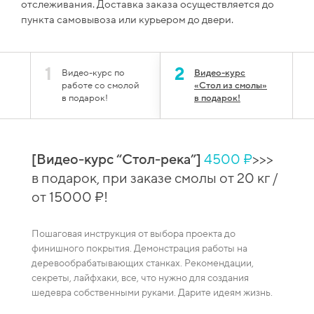
отслеживания. Доставка заказа осуществляется до
пункта самовывоза или курьером до двери.
1
2
Видео-курс по
Видео-курс
работе со смолой
«Стол из смолы»
в подарок!
в подарок!
[Видео-курс “Стол-река”]
4500 ₽
>>>
й
[Вид
в подарок, при заказе смолы от 20 кг /
 при
сто
от 15000 ₽!
зака
Пошаговая инструкция от выбора проекта до
Видео-
финишного покрытия. Демонстрация работы на
каждая
деревообрабатывающих станках. Рекомендации,
ение
смешив
секреты, лайфхаки, все, что нужно для создания
пузырей
шедевра собственными руками. Дарите идеям жизнь.