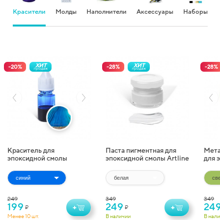
Красители
Молды
Наполнители
Аксессуары
Наборы
ХИТ
ХИТ
-
20
%
-
28
%
-
28
%
продаж
продаж
Краситель для
Паста пигментная для
Мета
эпоксидной смолы
эпоксидной смолы Artline
для 
жидкий Artline
Pigment Paste (20 г)
Artl
Transparent Colorant (10
(10 г
мл)
249
349
349
199
249
24
+
+
₽
₽
Менее 10 шт.
В наличии
В нал