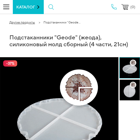
КАТАЛОГ
(0)
Другие продукты
Подстаканники "Geode...
Подстаканники "Geode" (жеода),
силиконовый молд сборный (4 части, 21см)
-
37
%