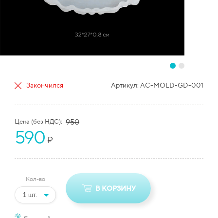
Закончился
Артикул:
AC-MOLD-GD-001
Цена (без НДС):
950
590
₽
Кол-во
В КОРЗИНУ