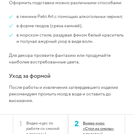
Оформить подставки можно различными способами:
в технике Petri Art с помощью алкогольных чернил;
в форме геодов (среза камней);
в морском стиле, раздувая феном белый краситель
и получая ажурный узор в виде волн.
Для декора проявите фантазию или продумайте
наиболее востребованные цвета.
Уход за формой
После работы и извлечения затвердевшего изделия
рекомендуем промыть молд в воде и оставить до
высыхания.
1
2
Видео-курс по
Видео-курс
работе со смолой
«Стол из смолы»