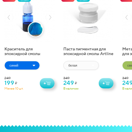
Краситель для
Паста пигментная для
Мета
эпоксидной смолы
эпоксидной смолы Artline
для 
жидкий Artline
Pigment Paste (20 г)
Artl
Transparent Colorant (10
(10 г
мл)
249
349
349
199
249
24
+
+
₽
₽
Менее 10 шт.
В наличии
В нал