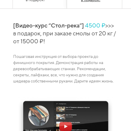
в подарок!
в подарок!
[Видео-курс “Стол-река”]
4500 ₽
>>>
й
[Вид
в подарок, при заказе смолы от 20 кг /
 при
сто
от 15000 ₽!
зака
Пошаговая инструкция от выбора проекта до
Видео-
финишного покрытия. Демонстрация работы на
каждая
деревообрабатывающих станках. Рекомендации,
ение
смешив
секреты, лайфхаки, все, что нужно для создания
пузырей
шедевра собственными руками. Дарите идеям жизнь.