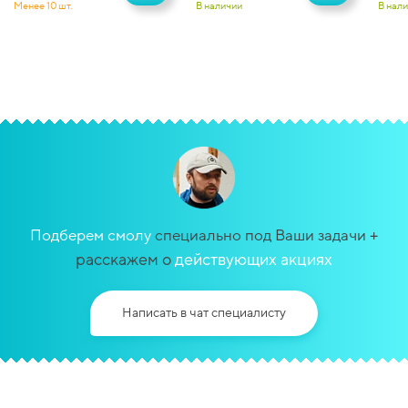
Менее 10 шт.
В наличии
В нал
+
Подберем смолу
специально под Ваши задачи
расскажем о
действующих акциях
Написать в чат специалисту