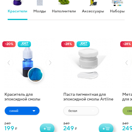
Красители
Молды
Наполнители
Аксессуары
Наборы
ХИТ
ХИТ
-
20
%
-
28
%
-
28
%
продаж
продаж
Краситель для
Паста пигментная для
Мета
эпоксидной смолы
эпоксидной смолы Artline
для 
жидкий Artline
Pigment Paste (20 г)
Artl
Transparent Colorant (10
(10 г
мл)
249
349
349
199
249
24
+
+
₽
₽