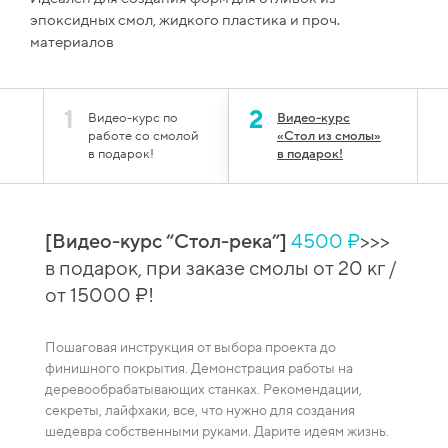
эпоксидных смол, жидкого пластика и проч.
материалов
1
2
Видео-курс по
Видео-курс
работе со смолой
«Стол из смолы»
в подарок!
в подарок!
[Видео-курс “Стол-река”]
4500 ₽
>>>
й
[Вид
в подарок, при заказе смолы от 20 кг /
 при
сто
от 15000 ₽!
зака
Пошаговая инструкция от выбора проекта до
Видео-
финишного покрытия. Демонстрация работы на
каждая
деревообрабатывающих станках. Рекомендации,
ение
смешив
секреты, лайфхаки, все, что нужно для создания
пузырей
шедевра собственными руками. Дарите идеям жизнь.