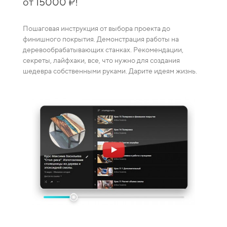
от 15000 ₽!
зака
Пошаговая инструкция от выбора проекта до
Видео-
финишного покрытия. Демонстрация работы на
каждая
деревообрабатывающих станках. Рекомендации,
ение
смешив
секреты, лайфхаки, все, что нужно для создания
пузырей
шедевра собственными руками. Дарите идеям жизнь.