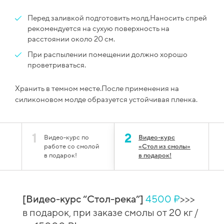
Перед заливкой подготовить молд.Наносить спрей
рекомендуется на сухую поверхность на
расстоянии около 20 см.
При распылении помещении должно хорошо
проветриваться.
Хранить в темном месте.После применения на
силиконовом молде образуется устойчивая пленка.
1
2
Видео-курс по
Видео-курс
работе со смолой
«Стол из смолы»
в подарок!
в подарок!
[Видео-курс “Стол-река”]
4500 ₽
>>>
й
[Вид
в подарок, при заказе смолы от 20 кг /
 при
сто