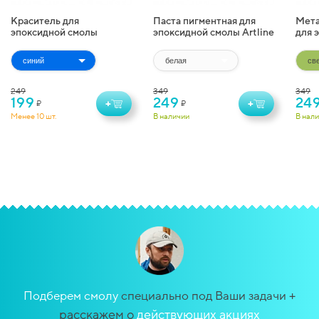
Краситель для
Паста пигментная для
Мета
эпоксидной смолы
эпоксидной смолы Artline
для 
жидкий Artline
Pigment Paste (20 г)
Artl
Transparent Colorant (10
(10 г
мл)
249
349
349
199
249
24
+
+
₽
₽
Менее 10 шт.
В наличии
В нал
+
Подберем смолу
специально под Ваши задачи
расскажем о
действующих акциях