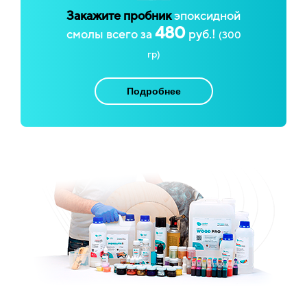
Закажите пробник
эпоксидной
480
смолы всего за
руб.!
(300
гр)
Подробнее