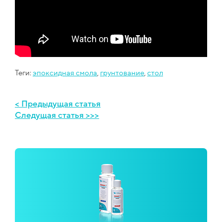
Теги:
эпоксидная смола
,
грунтование
,
стол
< Предыдущая статья
Следущая статья >>>