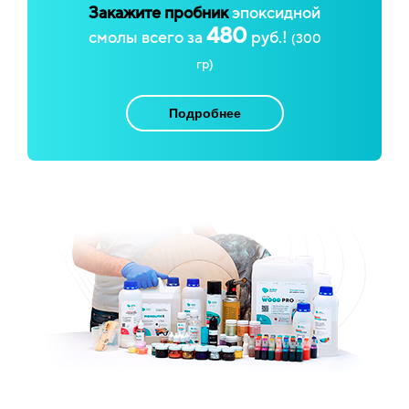
Закажите пробник
эпоксидной
480
смолы всего за
руб.!
(300
гр)
Подробнее