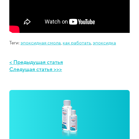
Теги:
эпоксидная смола
,
как работать
,
эпоксидка
< Предыдущая статья
Следущая статья >>>