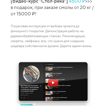
[Видео-курс “Стол-река”]
4500 ₽
>>>
й
[Вид
в подарок, при заказе смолы от 20 кг /
 при
сто
от 15000 ₽!
зака
Пошаговая инструкция от выбора проекта до
Видео-
финишного покрытия. Демонстрация работы на
каждая
деревообрабатывающих станках. Рекомендации,
ение
смешив
секреты, лайфхаки, все, что нужно для создания
пузырей
шедевра собственными руками. Дарите идеям жизнь.