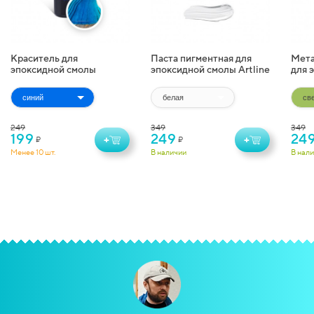
Краситель для
Паста пигментная для
Мета
эпоксидной смолы
эпоксидной смолы Artline
для 
жидкий Artline
Pigment Paste (20 г)
Artl
Transparent Colorant (10
(10 г
мл)
249
349
349
199
249
24
+
+
₽
₽
Менее 10 шт.
В наличии
В нал