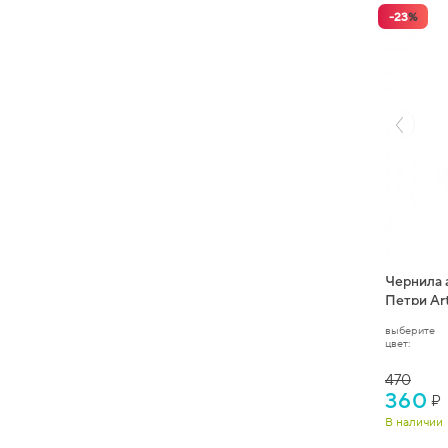
-
23
%
Чернила 
Петри Art
выберите
цвет:
470
360
₽
В наличии