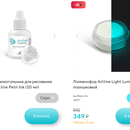
-
31
%
алкогольные для рисования
Люминофор Artline Light Lum
line Petri Ink (20 мл)
порошковый
выберите
цвет:
510
349
₽
В корзину
В к
Менее 10 шт.