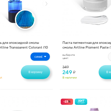
ь для эпоксидной смолы
Паста пигментная для эпокси
tline Transparent Colorant (10
смолы Artline Pigment Paste (
выберите
цвет:
349
249
₽
В корзину
В к
т.
В наличии
ХИТ
-
23
%
продаж