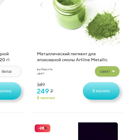
дной
Металлический пигмент для
20 г)
эпоксидной смолы Artline Metallic
Pigment (10 г)
выберите
цвет:
349
249
₽
орзину
В корзину
В наличии
-
28
%