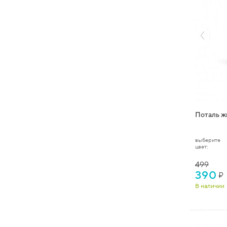
Поталь ж
выберите
цвет:
499
390
₽
В наличии