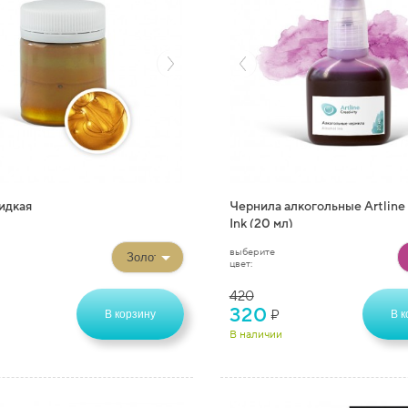
идкая
Чернила алкогольные Artline 
Ink (20 мл)
выберите
цвет:
420
320
₽
В корзину
В к
В наличии