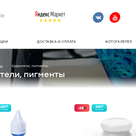
те
ЦИИ
ДОСТАВКА И ОПЛАТА
ФОТОГАЛЕРЕЯ
ты
Красители, пигменты...
тели, пигменты
ХИТ
ХИТ
-
28
%
продаж
продаж