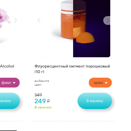
Alcohol
Флуоресцентный пигмент порошковый
(10 г)
выберите
цвет:
349
249
₽
орзину
В корзину
В наличии