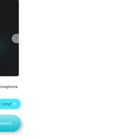
inophore
орзину