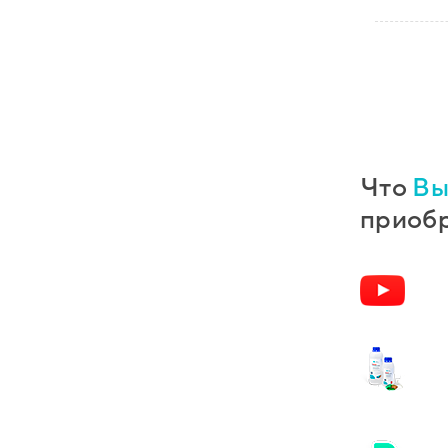
Что
Вы
приобр